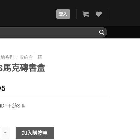
登入
收納系列
收納盒 │ 箱
/
OS馬克磚書盒
95
F＋絲Silk
加入購物車