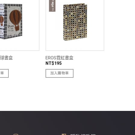
行球書盒
EROS霓虹書盒
NT$
195
物車
加入購物車