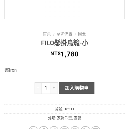
首頁
家飾佈置
園藝
/
/
FILO懸掛鳥籠-小
1,780
NT$
鐵Iron
加入購物車
貨號:
16211
分類:
家飾佈置
,
園藝