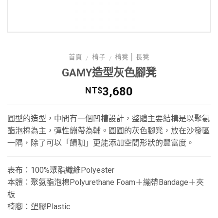
首頁
椅子
椅凳 │ 長凳
/
/
GAMY造型灰色腳凳
3,680
NT$
圓型的造型，中間有一個凹槽設計，整體主要結構是以聚氨
酯泡棉為主，彈性繃帶為輔。圓圓的灰色腳凳，放在沙發區
一隅，除了可以「饋咖」更能添加空間形狀的豐富度。
表布：100%聚酯纖維Polyester
本體：聚氨酯泡棉Polyurethane Foam＋繃帶Bandage＋夾
板
椅腳：塑膠Plastic