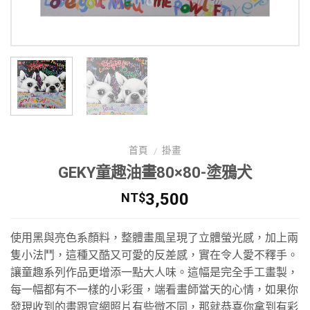
首頁
掛畫
/
GEKY童趣油畫80×80-塗鴉犬
3,500
NT$
使用黑與亮色系顏料，整體畫風呈現了立體螢光感，加上兩
隻小法鬥，這種又酷又可愛的反差感，實在令人愛不釋手。
讓童趣系列作品更增添一點大人味。這幅是完全手工畫製，
每一幅都有不一樣的小彩蛋，端看畫師當天的心情，如果你
發現收到的畫跟官網照片有些微不同，那就恭喜你拿到有彩