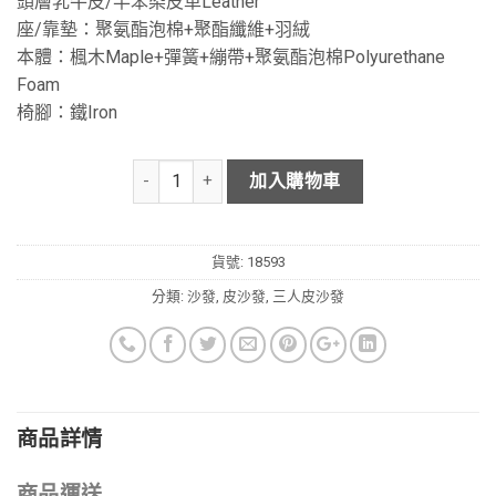
頭層乳牛皮/半苯染皮革Leather
座/靠墊：聚氨酯泡棉+聚酯纖維+羽絨
本體：楓木Maple+彈簧+繃帶+聚氨酯泡棉Polyurethane
Foam
椅腳：鐵Iron
加入購物車
貨號:
18593
分類:
沙發
,
皮沙發
,
三人皮沙發
商品詳情
商品運送