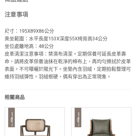
注意事項
尺寸：195X89X86公分
乘坐範圍：水平長度153X深度55X椅背高34公分
坐位處離地高：48公分
皮革清潔注意事項：禁濕布清潔。定期保養可延長皮革壽
命，請將皮革保養油抹在乾淨的棉布上，再均勻擦拭於皮革
表面。不可曝曬於陽光下。坐墊內含羽絨，定期拍鬆整理可
維持羽絨彈性。羽絨根硬，偶有穿出為正常現象。
相關商品