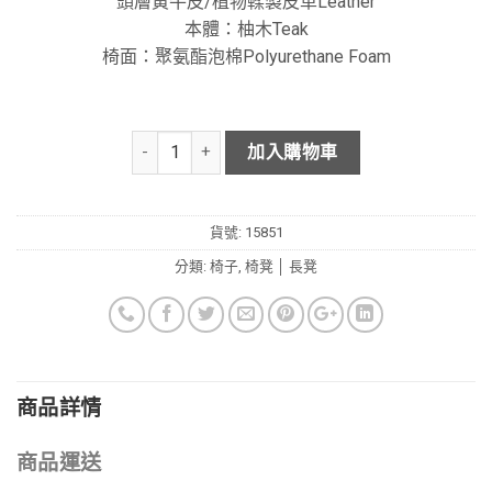
頭層黃牛皮/植物鞣製皮革Leather
本體：柚木Teak
椅面：聚氨酯泡棉Polyurethane Foam
加入購物車
貨號:
15851
分類:
椅子
,
椅凳 │ 長凳
商品詳情
商品運送