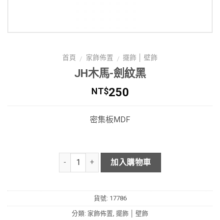
首頁
家飾佈置
擺飾 │ 壁飾
/
/
JH木馬-劍紋黑
250
NT$
密集板MDF
加入購物車
貨號:
17786
分類:
家飾佈置
,
擺飾 │ 壁飾