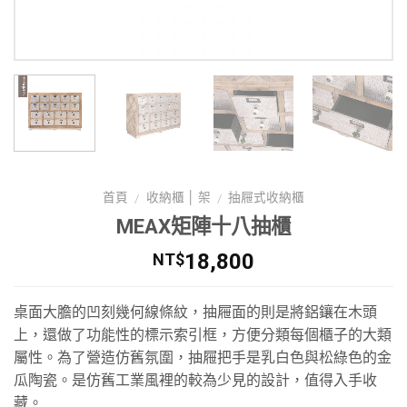
首頁
收納櫃 │ 架
抽屜式收納櫃
/
/
MEAX矩陣十八抽櫃
18,800
NT$
桌面大膽的凹刻幾何線條紋，抽屜面的則是將鋁鑲在木頭
上，還做了功能性的標示索引框，方便分類每個櫃子的大類
屬性。為了營造仿舊氛圍，抽屜把手是乳白色與松綠色的金
瓜陶瓷。是仿舊工業風裡的較為少見的設計，值得入手收
藏。