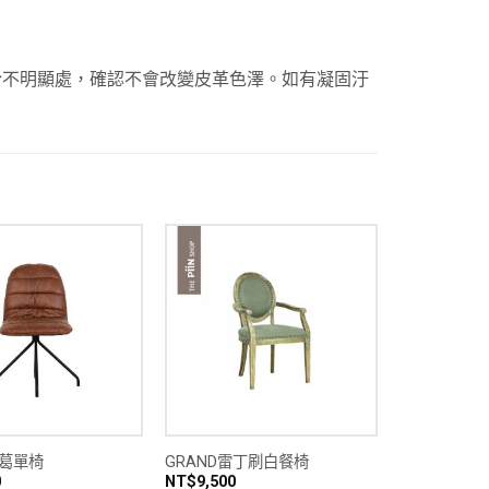
於不明顯處，確認不會改變皮革色澤。如有凝固汙
林葛單椅
GRAND雷丁刷白餐椅
0
NT$
9,500