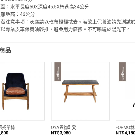
圍：水平長度50X深度45.5X椅背高34公分
離地高：46公分
清潔注意事項：灰塵請以乾布輕輕拭去。若欲上保養油請先測試
可以專業皮革保養油輕推，避免用力磨擦。不可曝曬於陽光下。
商品
E第戎單椅
OYA置物鞋凳
FORMO
,800
NT$
3,980
NT$
4,18