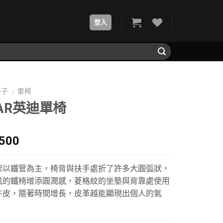
登入
椅子
單椅
/
BAR英迪單椅
,500
架以鐵管為主，椅背與扶手處折了許多大圓弧狀，
風的鐵椅增添圓潤感，菱格紋的坐墊與背靠處使用
牛皮，隨著時間增長，皮革越能顯現出個人的氣