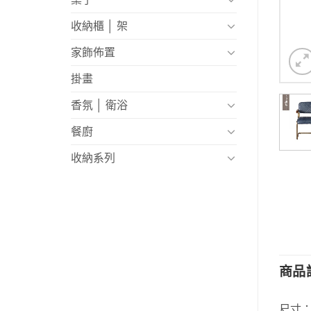
收納櫃 │ 架
家飾佈置
掛畫
香氛 │ 衛浴
餐廚
收納系列
商品
尺寸：