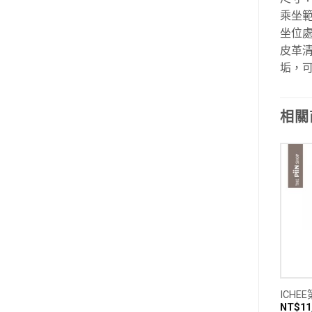
乘坐範
坐位處
皮革
垢，
相關
T頂級手工牛皮躺椅
ART頂級手工牛皮釘釦單人沙發
ICHE
$
38,500
NT$
29,800
NT$
11