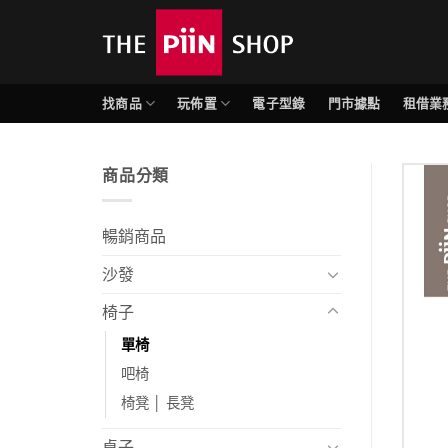
找商品
玩佈置
電子型錄
門市據點
租借業
商品分類
暢銷商品
沙發
椅子
單椅
吧椅
椅凳 │ 長凳
桌子