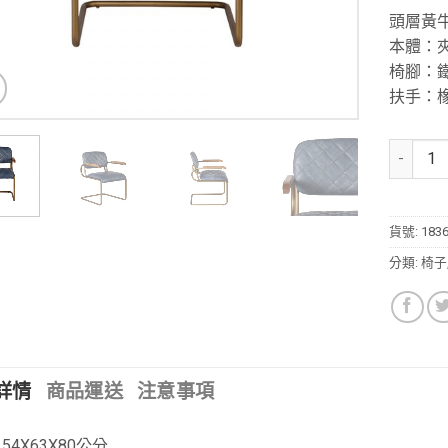
頭層黃牛
本體：夾板
椅腳：鐵I
扶手：橡膠
貨號:
183
分類:
椅子
詳情
商品運送
注意事項
54X63X80公分