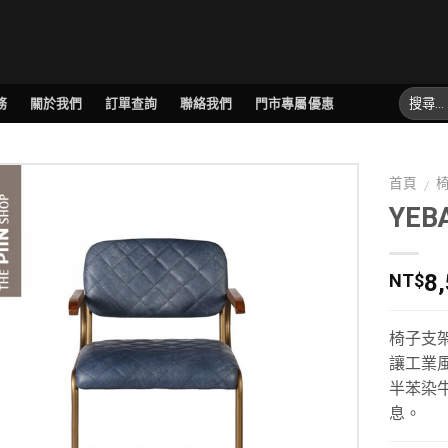
務
關於我們
訂單查詢
聯絡我們
門市專屬優惠
首頁
/
YE
8
NT$
椅子支
讓工業
半苯染
息。